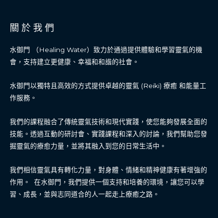
f
關 於 我 們
水御門 （Healing Water）致力於通過提供體驗和學習靈氣的機
會，支持建立更健康、幸福和和諧的社會。
水御門以獨特且高效的方式提供卓越的靈氣 (Reiki) 療癒 和能量工
作服務。
我們的課程融合了傳統靈氣技術和現代實踐，使您能夠發展全面的
技能。透過互動的研討會、實踐課程和深入的討論，我們幫助您發
掘靈氣的療愈力量，並將其融入到您的日常生活中。
我們相信靈氣具有轉化力量，對身體、情緒和精神健康有著增強的
作用。 在水御門，我們提供一個支持和培養的環境，讓您可以學
習、成長，並與志同道合的人一起走上療癒之路。