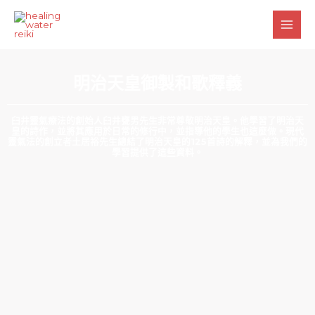
跳
Main
至
Men
主
要
內
明治天皇御製和歌釋義
容
臼井靈氣療法的創始人臼井甕男先生非常尊敬明治天皇。他學習了明治天
皇的詩作，並將其應用於日常的修行中，並指導他的學生也這麼做。現代
靈氣法的創立者土居裕先生總結了明治天皇的125首詩的解釋，並為我們的
學習提供了這些資料。