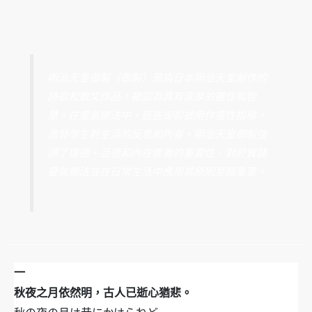
明治天皇御製（御製）是指日本明治天皇創作的
詩歌和散文作品，被認為具有深厚的靈性和智
慧。在靈氣療法中，這些御製被用作靈性指導，
激發學生對生活的反思和內省。明治天皇御製強
調了道德、品德和內在修養的重要性，對於實踐
靈氣療法並在日常生活中應用其原則至關重要。
一
秋夜之月依然明，古人已逝心猶悲。