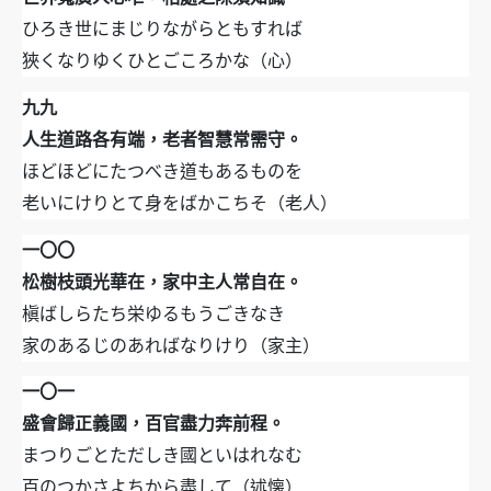
ひろき世にまじりながらともすれば
狹くなりゆくひとごころかな（心）
九九
人生道路各有端，老者智慧常需守。
ほどほどにたつべき道もあるものを
老いにけりとて身をばかこちそ（老人）
一〇〇
松樹枝頭光華在，家中主人常自在。
槇ばしらたち栄ゆるもうごきなき
家のあるじのあればなりけり（家主）
一〇一
盛會歸正義國，百官盡力奔前程。
まつりごとただしき國といはれなむ
百のつかさよちから盡して（述懐）