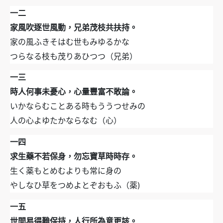
一二
家風吹逐世風動，兄弟茂枝共扶持。
家の風ふきそはむ世もみゆるかな
つらなる枝も茂りあひつつ（兄弟）
一三
時人何事未憂心，心量豐富不敢論。
いかならむことある時もううつせみの
人の心よゆたかならなむ（心）
一四
求生藥不若保身，勿忘寶草時時存。
生く薬もとめむよりも常に身の
やしなひ草をつめよとぞおもふ（薬)
一五
世間易得難保持，人行所為意更該。