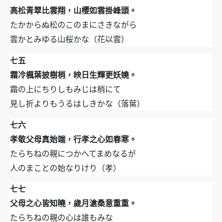
高松青翠比雲翔，山櫻如雲掛峰頭。
たかからぬ松のこのまにさきながら
雲かとみゆる山桜かな（花以雲）
七五
霜冷楓葉披樹梢，映日生輝更妖嬈。
霜の上にちりしもみじは梢にて
見し折よりもうるはしきかな（落葉）
七六
孝敬父母真始端，行孝之心如春寒。
たらちねの親につかへてまめなるが
人のまことの始なりけり（孝）
七七
父母之心皆知曉，歲月滄桑意重重。
たらちねの親の心は誰もみな