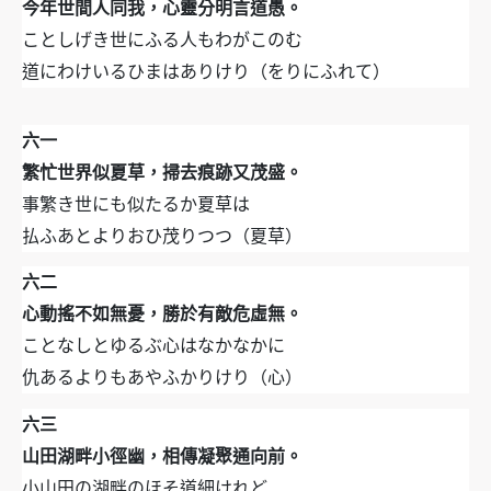
今年世間人同我，心靈分明言道愚。
ことしげき世にふる人もわがこのむ
道にわけいるひまはありけり（をりにふれて）
六一
繁忙世界似夏草，掃去痕跡又茂盛。
事繁き世にも似たるか夏草は
払ふあとよりおひ茂りつつ（夏草）
六二
心動搖不如無憂，勝於有敵危虛無。
ことなしとゆるぶ心はなかなかに
仇あるよりもあやふかりけり（心）
六三
山田湖畔小徑幽，相傳凝聚通向前。
小山田の湖畔のほそ道細けれど