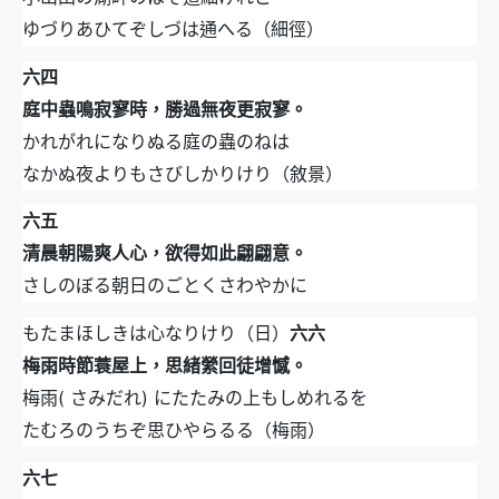
ゆづりあひてぞしづは通へる（細徑）
六四
庭中蟲鳴寂寥時，勝過無夜更寂寥。
かれがれになりぬる庭の蟲のねは
なかぬ夜よりもさびしかりけり（敘景）
六五
清晨朝陽爽人心，欲得如此翩翩意。
さしのぼる朝日のごとくさわやかに
もたまほしきは心なりけり（日）
六六
梅雨時節蓑屋上，思緒縈回徒增憾。
梅雨( さみだれ) にたたみの上もしめれるを
たむろのうちぞ思ひやらるる（梅雨）
六七