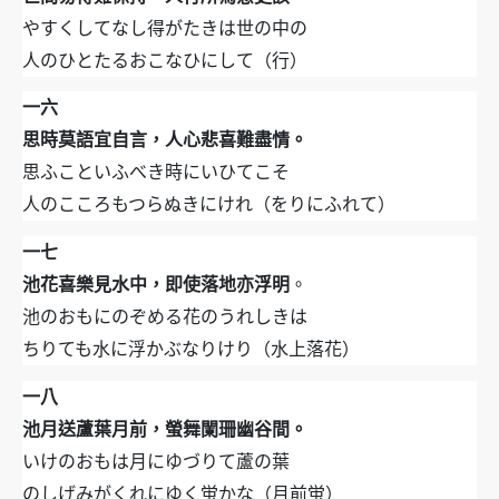
やすくしてなし得がたきは世の中の
人のひとたるおこなひにして（行）
一六
思時莫語宜自言，人心悲喜難盡情。
思ふこといふべき時にいひてこそ
人のこころもつらぬきにけれ（をりにふれて）
一七
池花喜樂見水中，即使落地亦浮明
。
池のおもにのぞめる花のうれしきは
ちりても水に浮かぶなりけり（水上落花）
一八
池月送蘆葉月前，螢舞闌珊幽谷間。
いけのおもは月にゆづりて蘆の葉
のしげみがくれにゆく蛍かな（月前蛍）