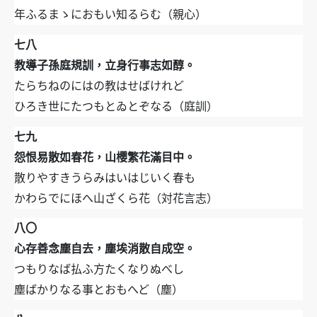
年ふるまゝにおもい知るらむ（親心）
七八
教導子孫庭規訓，立身行事志如醇。
たらちねのにはの教はせばけれど
ひろき世にたつもとゐとぞなる（庭訓）
七九
怨恨易散如春花，山櫻繁花滿目中。
散りやすきうらみはいはじいく春も
かわらでにほへ山ざくら花（対花言志）
八〇
心存善念塵自去，塵埃消散自成空。
つもりなば払ふ方たくなりぬべし
塵ばかりなる事とおもへど（塵）