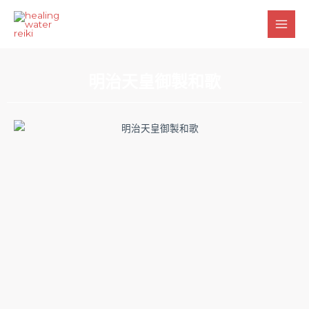
跳
Main
至
Men
主
要
內
明治天皇御製和歌
容