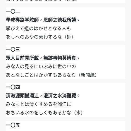
一〇二
學成導路掌舵師，恩師之德我所饒。
學びえて道のはかせとなる人も
をしへのおやの恵わするな（師）
一〇三
眾人目前聞所載，無跡事物莫辨真。
みな人の見るにいぶみに世の中の
あとなしごとはかかずもあらなむ（新聞紙）
一〇四
清澈源頭變濁江，澄清之水淌難藏。
みなもとは清くすめるを濁江に
おちいる水のをしくもあるかな（水）
一〇五