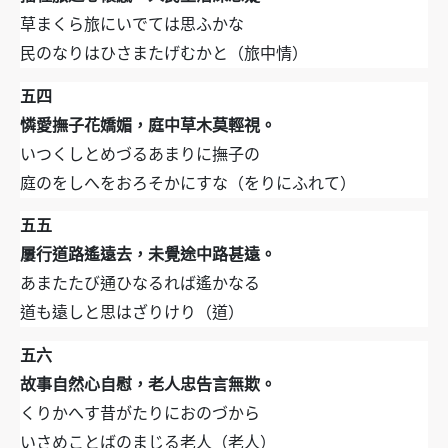
草まくら旅にいでては思ふかな
民のなりはひさまたげむかと（旅中情）
五四
憐愛撫子花嬌媚，庭中草木莫輕視。
いつくしとめづるあまりに撫子の
庭のをしへをおろそかにすな（をりにふれて）
五五
屢行道路遙遠去，未覺途中路甚遠。
あまたたび通ひなるれば遙かなる
道も遠しと思はざりけり（道）
五六
故事自然心自慰，老人忠告言無欺。
くりかへす昔がたりにおのづから
いさめことばのまじる老人（老人）