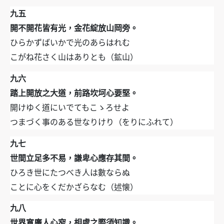
九五
開不開花皆有光，金花綻放山岡旁。
ひらかずばいかで光のあらはれむ
こがね花さく山はありとも（鉱山）
九六
踏上開放之大道，前路坎坷心要堅。
開けゆく道にいでてもこゝろせよ
つまづく事のある世なりけり（をりにふれて）
九七
世間立足多不易，謙卑心應存其間。
ひろき世にたつべき人は數ならぬ
ことに心をくだかざらなむ（述懐）
九八
世界寬廣人心窄，相處之際須知識。