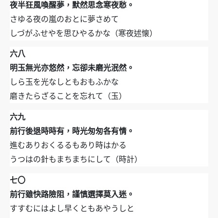
夜半狂風喚醒夢，默然思念寒夜愁。
さゆる夜の嵐のおとに夢さめて
しづがふせやを思ひやるかな（寒夜述懐）
六八
明玉無光亦悠然，忘卻未磨光泯然。
しら玉を光なしともおもふかな
磨きたらざることを忘れて（玉）
六九
前行後退時時有，時光匆匆各有情。
進むありおくるるもあり時はかる
うつはの針もまちまちにして（時計）
七〇
前行雖快路險阻，謹慎選擇莫入迷。
すすむにはよし早くともあやうしと