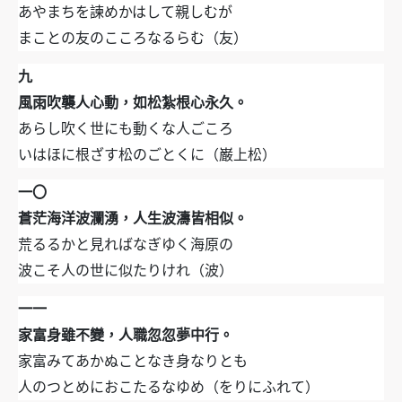
あやまちを諫めかはして親しむが
まことの友のこころなるらむ（友）
九
風雨吹襲人心動，如松紮根心永久。
あらし吹く世にも動くな人ごころ
いはほに根ざす松のごとくに（巌上松）
一〇
蒼茫海洋波瀾湧，人生波濤皆相似。
荒るるかと見ればなぎゆく海原の
波こそ人の世に似たりけれ（波）
一一
家富身雖不變，人職忽忽夢中行。
家富みてあかぬことなき身なりとも
人のつとめにおこたるなゆめ（をりにふれて）