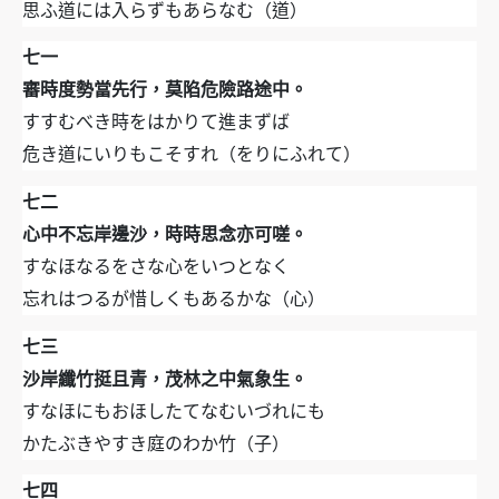
思ふ道には入らずもあらなむ（道）
七一
審時度勢當先行，莫陷危險路途中。
すすむべき時をはかりて進まずば
危き道にいりもこそすれ（をりにふれて）
七二
心中不忘岸邊沙，時時思念亦可嗟。
すなほなるをさな心をいつとなく
忘れはつるが惜しくもあるかな（心）
七三
沙岸纖竹挺且青，茂林之中氣象生。
すなほにもおほしたてなむいづれにも
かたぶきやすき庭のわか竹（子）
七四