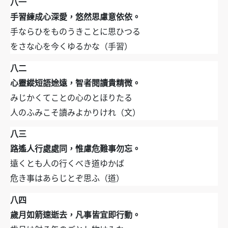
八一
手習練成心深愛，悠然思慮意依依。
手ならひをものうきことに思ひつる
をさな心を今くゆるかな（手習）
八二
心靈縱短語途遠，智者閱讀貴精微。
みじかくてことの心のとほりたる
人のふみこそ讀みよかりけれ（文）
八三
路遙人行處處同，惟慮危難事勿忘。
遠くとも人の行くべき道ゆかば
危き事はあらじとぞ思ふ（道）
八四
歲月如箭速逝去，凡事皆宜即行動。