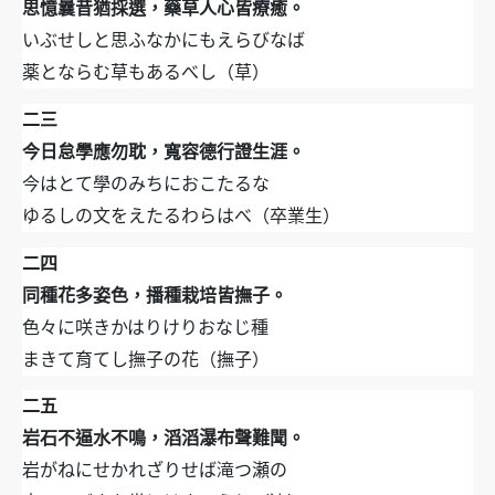
思憶曩昔猶採選，藥草人心皆療癒。
いぶせしと思ふなかにもえらびなば
薬とならむ草もあるべし（草）
二三
今日怠學應勿耽，寬容德行證生涯。
今はとて學のみちにおこたるな
ゆるしの文をえたるわらはべ（卒業生）
二四
同種花多姿色，播種栽培皆撫子。
色々に咲きかはりけりおなじ種
まきて育てし撫子の花（撫子）
二五
岩石不逼水不鳴，滔滔瀑布聲難聞。
岩がねにせかれざりせば滝つ瀬の