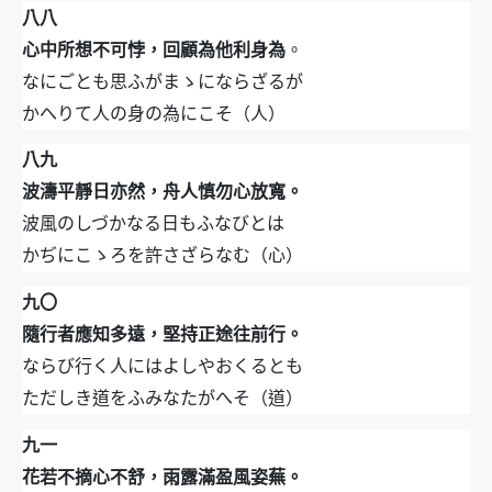
八八
心中所想不可悖，回顧為他利身為
。
なにごとも思ふがまゝにならざるが
かへりて人の身の為にこそ（人）
八九
波濤平靜日亦然，舟人慎勿心放寬。
波風のしづかなる日もふなびとは
かぢにこゝろを許さざらなむ（心）
九〇
隨行者應知多遠，堅持正途往前行。
ならび行く人にはよしやおくるとも
ただしき道をふみなたがへそ（道）
九一
花若不摘心不舒，雨露滿盈風姿蕪。