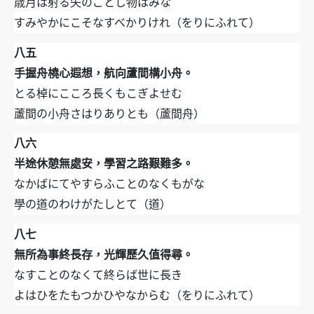
歳月は射る矢のごとし物はみな
すみやかにこそなすべかりけれ（をりにふれて）
八五
手握舟橈心遐想，航向蘆間構小舟。
とる棹にこころ長くもこぎよせむ
蘆間の小舟さはりありとも（蘆間舟）
八六
半途休憩無處安，學習之路艱難多。
なかばにてやすらふことのなくもがな
學の道のわけがたしとて（道）
八七
無所為事終長存，光輝歷久值得尋。
なすことのなくて終らば世に長き
よはひをたもつかひやなからむ（をりにふれて）