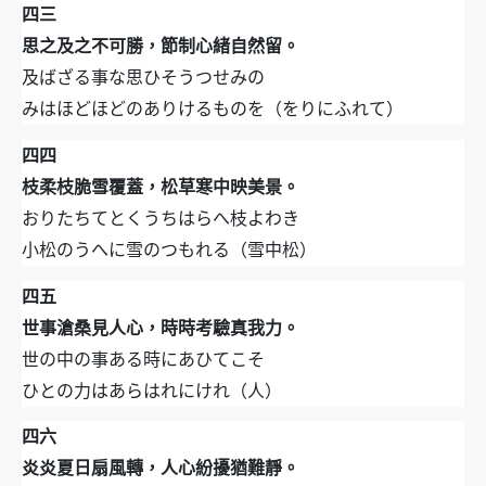
四三
思之及之不可勝，節制心緒自然留。
及ばざる事な思ひそうつせみの
みはほどほどのありけるものを（をりにふれて）
四四
枝柔枝脆雪覆蓋，松草寒中映美景。
おりたちてとくうちはらへ枝よわき
小松のうへに雪のつもれる（雪中松）
四五
世事滄桑見人心，時時考驗真我力。
世の中の事ある時にあひてこそ
ひとの力はあらはれにけれ（人）
四六
炎炎夏日扇風轉，人心紛擾猶難靜。