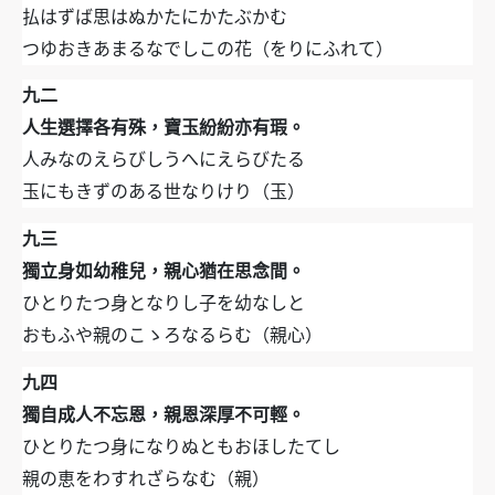
払はずば思はぬかたにかたぶかむ
つゆおきあまるなでしこの花（をりにふれて）
九二
人生選擇各有殊，寶玉紛紛亦有瑕。
人みなのえらびしうへにえらびたる
玉にもきずのある世なりけり（玉）
九三
獨立身如幼稚兒，親心猶在思念間。
ひとりたつ身となりし子を幼なしと
おもふや親のこゝろなるらむ（親心）
九四
獨自成人不忘恩，親恩深厚不可輕。
ひとりたつ身になりぬともおほしたてし
親の恵をわすれざらなむ（親）