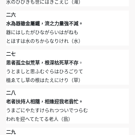
水のひびきも世にはきこえじ（滝）
二六
水為器雖金屬鐵，流之力量強不減。
器にはしたがひながらいはがねも
とほすは水のちからなりけれ（水）
二七
思者孤立似荒草，根深枯死草不存
。
うとましと思ふむぐらはひろごりて
植ゑてし草の根はたえにけり（草）
二八
老者扶持人相隨，相逢迎我老翁忙。
うまごにやたすけられつついでつらむ
われを迎へてたてる老人（翁）
二九