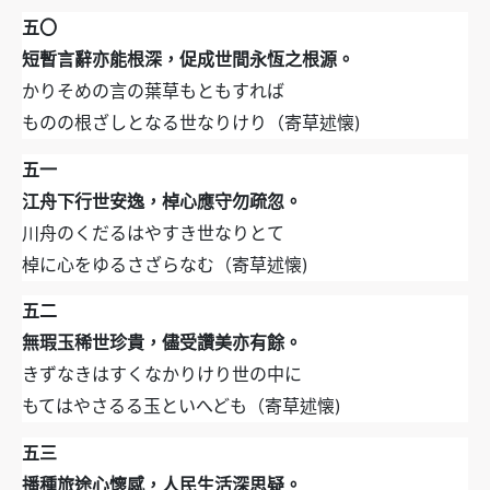
五〇
短暫言辭亦能根深，促成世間永恆之根源。
かりそめの言の葉草もともすれば
ものの根ざしとなる世なりけり（寄草述懐)
五一
江舟下行世安逸，棹心應守勿疏忽。
川舟のくだるはやすき世なりとて
棹に心をゆるさざらなむ（寄草述懐)
五二
無瑕玉稀世珍貴，儘受讚美亦有餘。
きずなきはすくなかりけり世の中に
もてはやさるる玉といへども（寄草述懐)
五三
播種旅途心懷感，人民生活深思疑。