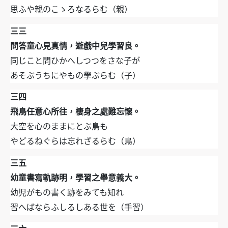
思ふや親のこゝろなるらむ（親）
三三
問答童心見真情，遊戲中兒學習良。
同じこと問ひかへしつつをさな子が
あそぶうちにやもの學ぶらむ（子）
三四
飛鳥任意心所往，棲身之處難忘懷。
大空を心のままにとぶ鳥も
やどるねぐらは忘れざるらむ（鳥）
三五
幼童書寫軌跡明，學習之舉意義大。
幼児がもの書く跡をみても知れ
習へばならふしるしある世を（手習）