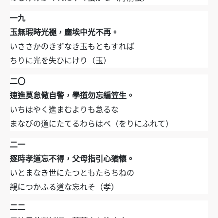
一九
玉無瑕時光褪，塵埃中光不再。
いささかのきずなき玉もともすれば
ちりに光を失ひにけり（玉）
二〇
速進莫怠儆自警，學道勿忘編笠生。
いちはやく進まむよりも怠るな
まなびの道にたてるわらはべ（をりにふれて）
二一
逐時孝道忘不得，父母指引心猶懷。
いとまなき世にたつともたらちねの
親につかふる道な忘れそ（孝）
二二