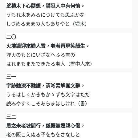
望積木下心隨想，隱忍人中有何憶。
うもれ木をみるにつけても思ふかな
しづめるままの人もありやと（埋木）
三〇
火堆邊迎來勸人雪，老者再現笑顏生。
埋火のもとにいざなへふる雪の
はれまもまたできたる老人（雪中人來）
三一
字跡雖潦不難讀，清晰易解識文辭。
うるはしくかきもかゝずも文字はただ
読みやすくこそあらまほしけれ（書）
三二
思念未老坡間行，感慨無邊親心傷。
老の阪こえぬる子をもをさなしと