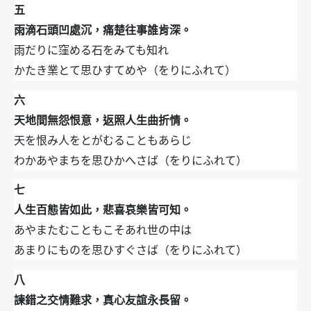
五
雨滴石頭凹處沉，痛楚往事誰肯深。
雨だりに窪める石をみても知れ
かたき業とて思ひすてめや（をりにふれて）
六
天地間無怨恨意，返照人生曲折情。
天を恨み人をとがむることもあらじ
わかあやまちを思ひかへさば（をりにふれて）
七
人生百態皆如此，悲喜哀樂皆可知。
あやまたむこともこそあれ世の中は
あまりにものを思ひすぐさば（をりにふれて）
八
諫錯之交情難求，真心友誼永長留。