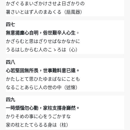
かざぐるまいざかけさせよ日ざかりの
暑さいとはず人のまゐくる（扇風器）
四七
無意揚塵心自明，俗世艱辛人心生
。
かざらむと思はざりせばなかなかに
うるはしからむ人のこゝろは（心）
四八
心若堅固無所畏，世事難料意已違。
かたしとて思ひたゆまばなにことも
なることあらじ人の世の中（述懐）
四九
一時煩惱勿心動，家柱支撐身巋然。
かりそめの事に心をうごかすな
家の柱とたてらるる身は（柱）