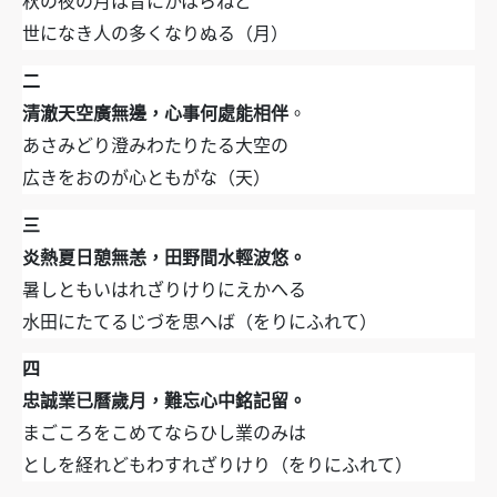
秋の夜の月は昔にかはらねど
世になき人の多くなりぬる（月）
二
清澈天空廣無邊，心事何處能相伴
。
あさみどり澄みわたりたる大空の
広きをおのが心ともがな（天）
三
炎熱夏日憩無恙，田野間水輕波悠。
暑しともいはれざりけりにえかへる
水田にたてるじづを思へば（をりにふれて）
四
忠誠業已曆歲月，難忘心中銘記留。
まごころをこめてならひし業のみは
としを経れどもわすれざりけり（をりにふれて）