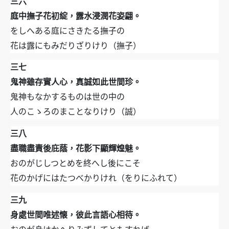
三六
庭中撫子花初綻，露水浸潤花姿翩。
をしへある庭にさきたる撫子の
花は露にもみだりざりけり（撫子）
三七
鬼神雖存實人心，真誠如此世間珍。
鬼神もなかするものは世の中の
人のこゝろのまことなりけり（誠）
三八
盡職盡責後庇蔭，花影下顯輝煌魅。
おのがじしつとめを終へし後にこそ
花のかげにはたつべかりけれ（をりにふれて）
三九
身處世間唯述懐，彼此言語心相待。