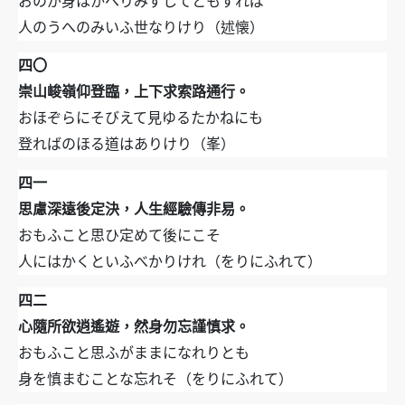
おのが身はかへりみずしてともすれば
人のうへのみいふ世なりけり（述懐）
四〇
崇山峻嶺仰登臨，上下求索路通行。
おほぞらにそびえて見ゆるたかねにも
登ればのほる道はありけり（峯）
四一
思慮深遠後定決，人生經驗傳非易。
おもふこと思ひ定めて後にこそ
人にはかくといふべかりけれ（をりにふれて）
四二
心隨所欲逍遙遊，然身勿忘謹慎求。
おもふこと思ふがままになれりとも
身を慎まむことな忘れそ（をりにふれて）