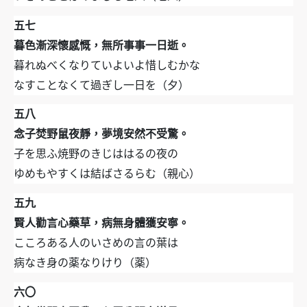
五七
暮色漸深懷感慨，無所事事一日逝。
暮れぬべくなりていよいよ惜しむかな
なすことなくて過ぎし一日を（夕）
五八
念子焚野鼠夜靜，夢境安然不受驚。
子を思ふ焼野のきじははるの夜の
ゆめもやすくは結ばさるらむ（親心）
五九
賢人勸言心藥草，病無身體獲安寧。
こころある人のいさめの言の葉は
病なき身の薬なりけり（薬）
六〇