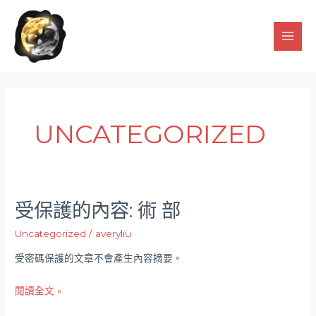
跳
Main
至
Men
主
要
內
容
UNCATEGORIZED
受保護的內容: 術 部​
受
保
Uncategorized
/
averyliu
護
受密碼保護的文章不會產生內容摘要。
的
內
閱讀全文 »
容:
術